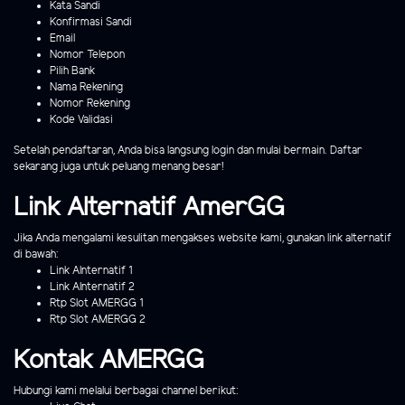
Kata Sandi
Konfirmasi Sandi
Email
Nomor Telepon
Pilih Bank
Nama Rekening
Nomor Rekening
Kode Validasi
Setelah pendaftaran, Anda bisa langsung login dan mulai bermain. Daftar
sekarang juga untuk peluang menang besar!
Link Alternatif AmerGG
Jika Anda mengalami kesulitan mengakses website kami, gunakan link alternatif
di bawah:
Link Alnternatif 1
Link Alnternatif 2
Rtp Slot AMERGG 1
Rtp Slot AMERGG 2
Kontak AMERGG
Hubungi kami melalui berbagai channel berikut: